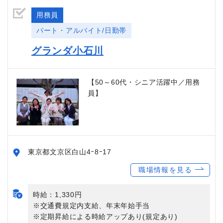
用務員
パート・アルバイト/日勤帯
グランダ小石川
【50～60代・シニア活躍中／用務
員】
東京都文京区白山4ｰ8ｰ17
職場情報を見る
時給：1,330円
※交通費規定内支給、年末年始手当
※定期昇給による時給アップあり(規定あり)