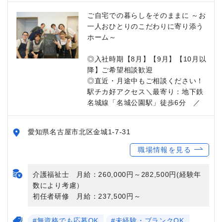
ご自宅での暮らしをそのままに ～お
一人おひとりのこだわりに寄り添う
ホーム～
◎入社時期【8月】【9月】【10月以
降】ご希望相談歓迎
◎直近・月途中もご相談ください！
駅チカ好アクセス＼最寄り：地下鉄
名城線「名城公園駅」徒歩6分 ／
愛知県名古屋市北区金城1-7-31
職場情報を見る
介護福祉士 月給：260,000円～282,500円(経験年
数により考慮）
初任者研修 月給：237,500円～
#無資格でも応募OK
#未経験・ブランクOK