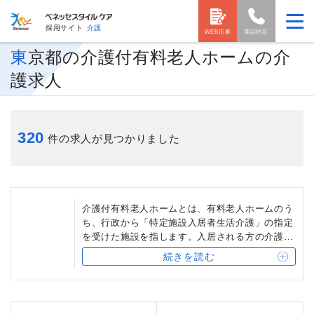
採用サイト
介護
WEB応募
電話対応
東京都の介護付有料老人ホームの介
護求人
320
件の求人が見つかりました
介護付有料老人ホームとは、有料老人ホームのう
ち、行政から「特定施設入居者生活介護」の指定
を受けた施設を指します。入居される方の介護度
に応じて、「入居時自立型」「介護専用型」「混
続きを読む
合型」の3タイプがあります。多くの介護付有料
老人ホームでは、24時間体制でサービスを提供し
ています。ベネッセスタイルケアでは、入居され
る方のニーズに応じて、「アリア」「グランダ」