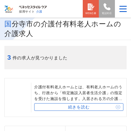
採用サイト
介護
WEB応募
電話対応
国分寺市の介護付有料老人ホームの
介護求人
3
件の求人が見つかりました
介護付有料老人ホームとは、有料老人ホームのう
ち、行政から「特定施設入居者生活介護」の指定
を受けた施設を指します。入居される方の介護度
に応じて、「入居時自立型」「介護専用型」「混
続きを読む
合型」の3タイプがあります。多くの介護付有料
老人ホームでは、24時間体制でサービスを提供し
ています。ベネッセスタイルケアでは、入居され
る方のニーズに応じて、「アリア」「グランダ」