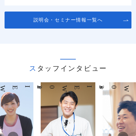
説明会・セミナー情報一覧へ
スタッフインタビュー
02
INTERVIEW
03
INTERVIEW
0
INTER