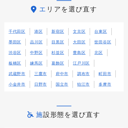
エリアを選び直す
千代田区
港区
新宿区
文京区
台東区
墨田区
品川区
目黒区
大田区
世田谷区
渋谷区
中野区
杉並区
豊島区
北区
板橋区
練馬区
葛飾区
江戸川区
武蔵野市
三鷹市
府中市
調布市
町田市
小金井市
日野市
国立市
狛江市
多摩市
施設形態を選び直す