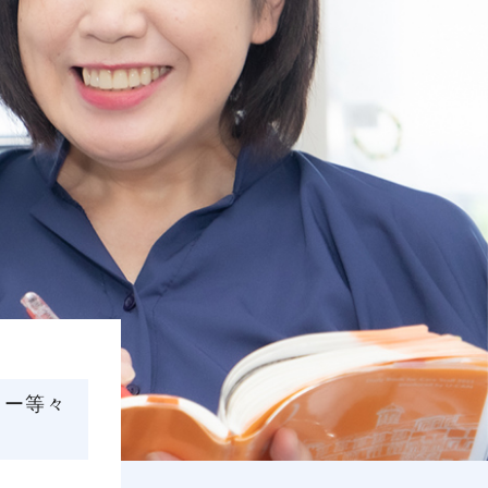
場データ
利厚生
ター等々