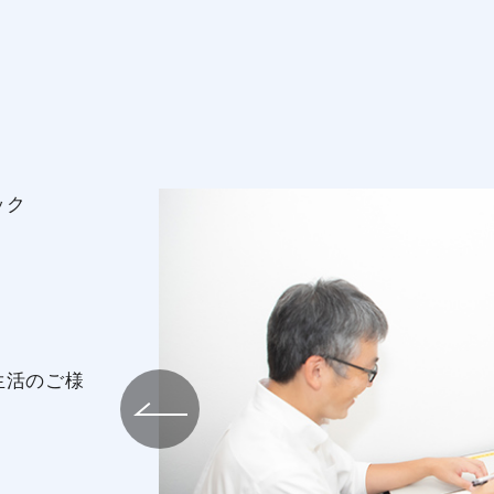
ック
生活のご様