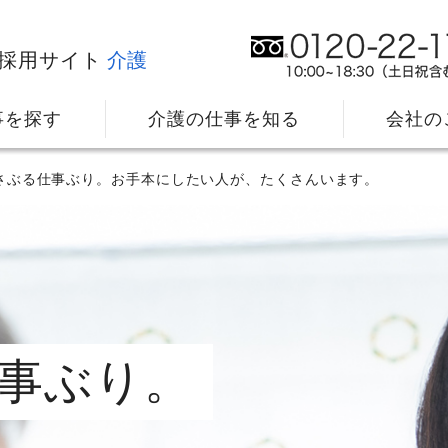
採用サイト
介護
事を探す
介護の仕事を知る
会社の
さぶる仕事ぶり。お手本にしたい人が、たくさんいます。
事ぶり。
社⻑メッセージ
我
教育・研修のサポート
キ