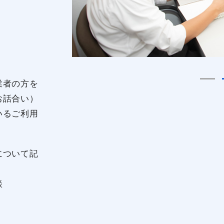
業者の方を
お話合い）
いるご利用
について記
談