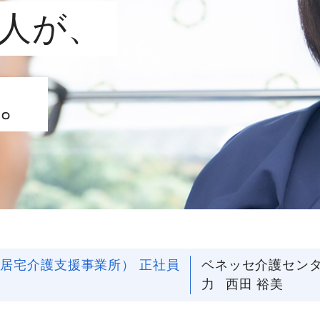
人が、
。
社員主役のプロジェクト
職
資格取得サポート制度
福
居宅介護支援事業所） 正社員
ベネッセ介護セン
力
西田 裕美