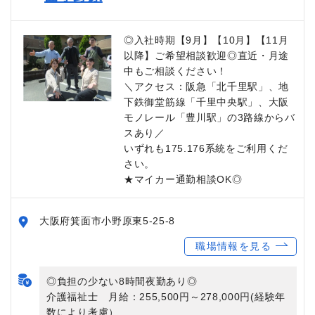
◎入社時期【9月】【10月】【11月
以降】ご希望相談歓迎◎直近・月途
中もご相談ください！
＼アクセス：阪急「北千里駅」、地
下鉄御堂筋線「千里中央駅」、大阪
モノレール「豊川駅」の3路線からバ
スあり／
いずれも175.176系統をご利用くだ
さい。
★マイカー通勤相談OK◎
大阪府箕面市小野原東5-25-8
職場情報を見る
◎負担の少ない8時間夜勤あり◎
介護福祉士 月給：255,500円～278,000円(経験年
数により考慮）