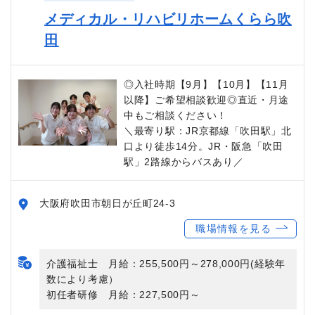
メディカル・リハビリホームくらら吹
田
◎入社時期【9月】【10月】【11月
以降】ご希望相談歓迎◎直近・月途
中もご相談ください！
＼最寄り駅：JR京都線「吹田駅」北
口より徒歩14分。JR・阪急「吹田
駅」2路線からバスあり／
大阪府吹田市朝日が丘町24-3
職場情報を見る
介護福祉士 月給：255,500円～278,000円(経験年
数により考慮）
初任者研修 月給：227,500円～