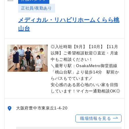
正社員/夜勤あり
メディカル・リハビリホームくらら桃
山台
◎入社時期【9月】【10月】【11月
以降】ご希望相談歓迎◎直近・月途
中もご相談ください！
＼最寄り駅：OsakaMetro御堂筋線
「桃山台駅」より徒歩14分 駅前か
らバスもでています／
安心感のある居心地のいい家を目指
しています！マイカー通勤相談OK◎
大阪府豊中市東泉丘1-4-20
職場情報を見る