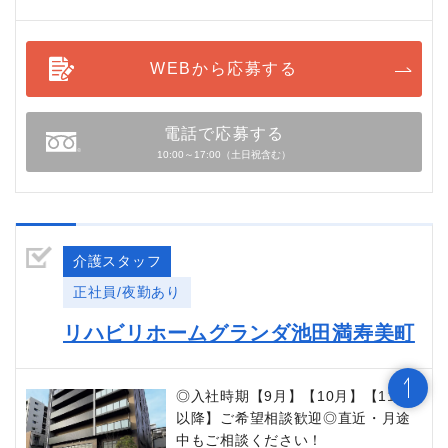
WEBから応募する
電話で応募する
10:00～17:00（土日祝含む）
介護スタッフ
正社員/夜勤あり
リハビリホームグランダ池田満寿美町
◎入社時期【9月】【10月】【11月
以降】ご希望相談歓迎◎直近・月途
中もご相談ください！