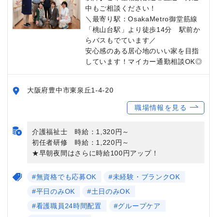
中もご相談ください！
＼最寄り駅：OsakaMetro御堂筋線
「桃山台駅」より徒歩14分 駅前か
らバスもでています／
安心感のある居心地のいい家を目指
しています！マイカー通勤相談OK◎
大阪府豊中市東泉丘1-4-20
職場情報を見る
介護福祉士 時給：1,320円～
初任者研修 時給：1,220円～
★早朝夜間はさらに時給100円アップ！
#無資格でも応募OK
#未経験・ブランクOK
#平日のみOK
#土日のみOK
#看護職員24時間配置
#グループケア