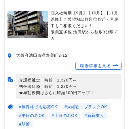
◎入社時期【9月】【10月】【11月
以降】ご希望相談歓迎◎直近・月途
中もご相談ください！
阪急宝塚線 池田駅から徒歩3分駅チ
カ！
大阪府池田市満寿美町2-12
職場情報を見る
介護福祉士 時給：1,320円～
初任者研修 時給：1,220円～
★早朝夜間はさらに時給100円アップ！
#無資格でも応募OK
#未経験・ブランクOK
#平日のみOK
#土日のみOK
#新着求人
#駅近