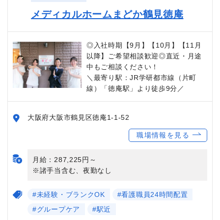
メディカルホームまどか鶴見徳庵
◎入社時期【9月】【10月】【11月
以降】ご希望相談歓迎◎直近・月途
中もご相談ください！
＼最寄り駅：JR学研都市線（片町
線）「徳庵駅」より徒歩9分／
大阪府大阪市鶴見区徳庵1-1-52
職場情報を見る
月給：287,225円～
※諸手当含む、夜勤なし
#未経験・ブランクOK
#看護職員24時間配置
#グループケア
#駅近