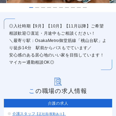
◎入社時期【9月】【10月】【11月以降】ご希望
相談歓迎◎直近・月途中もご相談ください！
＼最寄り駅：OsakaMetro御堂筋線「桃山台駅」よ
り徒歩14分 駅前からバスもでています／
安心感のある居心地のいい家を目指しています！
マイカー通勤相談OK◎
この職場の求人情報
介護の求人
介護スタッフ
【正社員/夜勤あり】