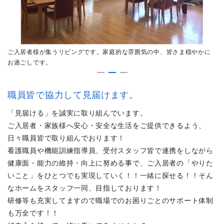
ハ
ご入居者様が集うリビングです。家庭的な雰囲気の中、皆さま穏やかに
さ
お過ごしです。
キ
職員皆で協力して見届けます。
「見届ける」を誠実に取り組んでいます。
ご入居者・家族様へ安心・安全な生活をご提供できるよう、
日々職員皆で取り組んでおります！
看護職員や機能訓練指導員、受付スタッフ皆で連携をしながら
健康面・能力の維持・向上に努める事で、ご入居者の「やりた
いこと」をひとつでも実現していく！！一緒に探せる！！そん
なホームをスタッフ一同、目指しております！
研修等も充実してますので職場でのお困りごとのサポート体制
も万全です！！