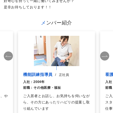
好奇心を持って一緒に働いてみませんか？
是非お待ちしております！！
メンバー紹介
機能訓練指導員
看
/
正社員
入社：
2004年
入社
前職：
その他医療・福祉
前職
は、や
ご入居者とお話し、お気持ちを伺いなが
ご入
ら、その方にあったリハビリの提案し取
スタ
り組んでいます
仕事