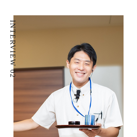
INTERVIEW 02
I
社員主役のプロジェクト
職
資格取得サポート制度
福