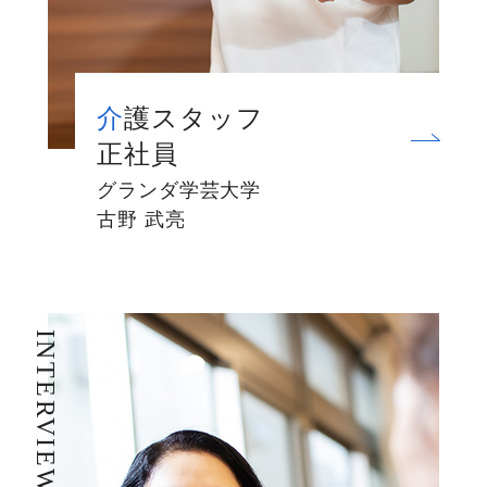
介護スタッフ
正社員
グランダ学芸大学
古野 武亮
INTERVIEW 05
I