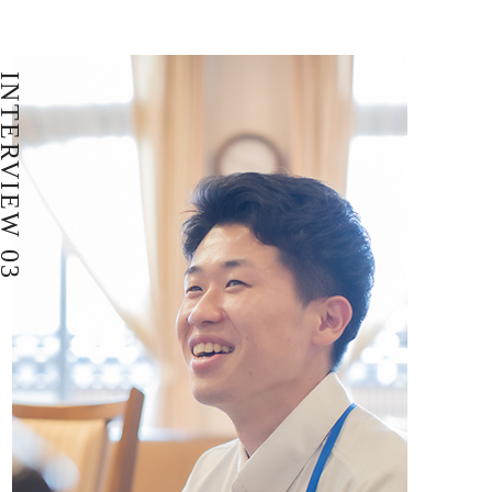
NTERVIEW 03
場データ
利厚生