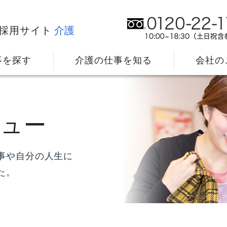
採用サイト
介護
事を探す
介護の仕事を知る
会社の
ビュー
事や自分の人生に
た。
社⻑メッセージ
我
教育・研修のサポート
キ