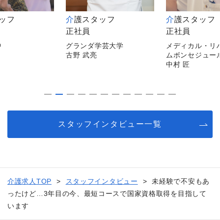
タッフ
介護スタッフ
介護スタッフ
正社員
正社員
中
グランダ学芸大学
メディカル・リ
古野 武亮
ムボンセジュー
中村 匠
スタッフインタビュー一覧
介護求人TOP
スタッフインタビュー
未経験で不安もあ
ったけど…3年目の今、最短コースで国家資格取得を目指して
います