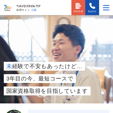
採用サイト
介護
WEB応募
電話対応
未
経験で不安もあったけど…
3年目の今、最短コースで
国家資格取得を目指しています