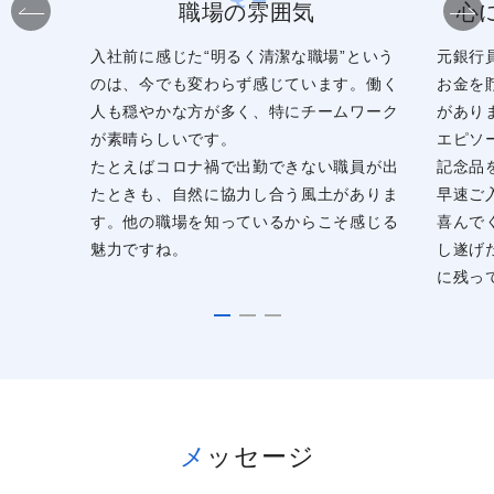
職場の雰囲気
心
入社前に感じた“明るく清潔な職場”という
元銀行
のは、今でも変わらず感じています。働く
お金を
人も穏やかな方が多く、特にチームワーク
があり
が素晴らしいです。
エピソ
たとえばコロナ禍で出勤できない職員が出
記念品
たときも、自然に協力し合う風土がありま
早速ご
す。他の職場を知っているからこそ感じる
喜んで
魅力ですね。
し遂げ
に残っ
メッセージ