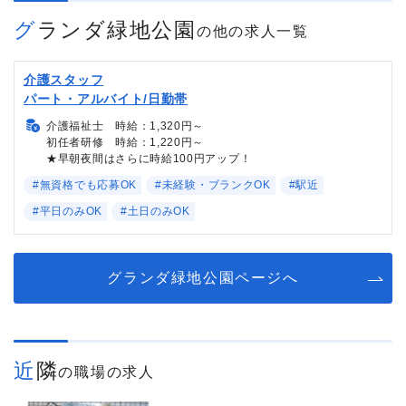
グランダ緑地公園
の他の求人一覧
介護スタッフ
パート・アルバイト/日勤帯
介護福祉士 時給：1,320円～
初任者研修 時給：1,220円～
★早朝夜間はさらに時給100円アップ！
#無資格でも応募OK
#未経験・ブランクOK
#駅近
#平日のみOK
#土日のみOK
グランダ緑地公園ページへ
近隣
の職場の求人