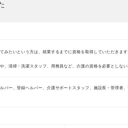
た
社員主役のプロジェクト
職
資格取得サポート制度
福
てみたいという方は、就業するまでに資格を取得していただきます
や、清掃・洗濯スタッフ、用務員など、介護の資格を必要としない
ルパー、登録ヘルパー、介護サポートスタッフ、施設長・管理者、