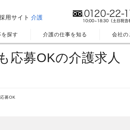
採用サイト
介護
事を探す
介護の仕事を知る
会社の
でも応募OKの介護求人
応募OK
社⻑メッセージ
我
教育・研修のサポート
キ