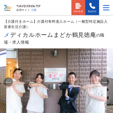
採用サイト
介護
WEB応募
電話対応
【介護付きホーム】介護付有料老人ホーム（一般型特定施設入
居者生活介護）
メディカルホームまどか鶴見徳庵
の職
場・求人情報