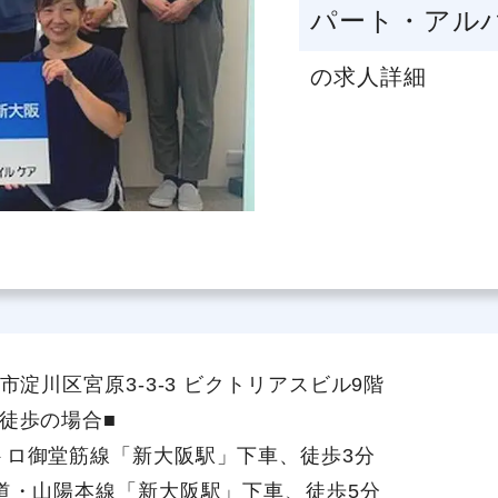
パート・アル
の求人詳細
社員主役のプロジェクト
職
資格取得サポート制度
福
市淀川区宮原3-3-3 ビクトリアスビル9階
徒歩の場合■
トロ御堂筋線「新大阪駅」下車、徒歩3分
海道・山陽本線「新大阪駅」下車、徒歩5分