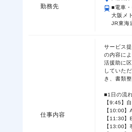
勤務先
■電車・
大阪メ
JR東
サービス提
の内容によ
活援助に区
していただ
き、書類整
■1日の流
【9:45
【10:00
仕事内容
【11:3
【13:0