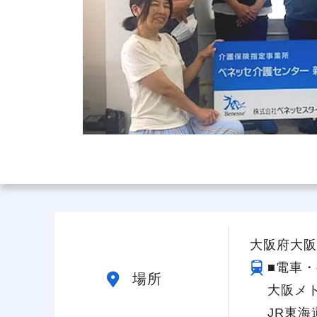
給与制度
スタッフインタビュー
大阪府大阪
■電車・
場所
大阪メ
JR東