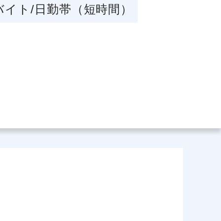
バイト/日勤帯（短時間）
場データ
利厚生