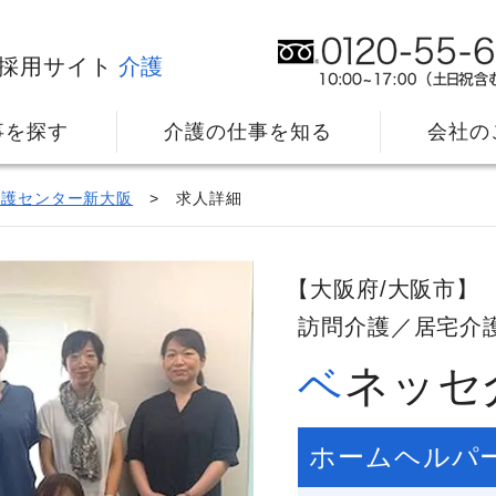
採用サイト
介護
事を探す
介護の仕事を知る
会社の
介護センター新大阪
求人詳細
【大阪府/大阪市】
訪問介護／居宅介
ベネッ
社⻑メッセージ
我
教育・研修のサポート
キ
ホームヘルパ