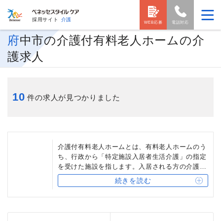
採用サイト
介護
WEB応募
電話対応
府中市の介護付有料老人ホームの介
護求人
10
件の求人が見つかりました
介護付有料老人ホームとは、有料老人ホームのう
ち、行政から「特定施設入居者生活介護」の指定
を受けた施設を指します。入居される方の介護度
に応じて、「入居時自立型」「介護専用型」「混
続きを読む
合型」の3タイプがあります。多くの介護付有料
老人ホームでは、24時間体制でサービスを提供し
ています。ベネッセスタイルケアでは、入居され
る方のニーズに応じて、「アリア」「グランダ」