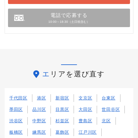
電話で応募する
10:00～18:30（土日祝含む）
エリアを選び直す
千代田区
港区
新宿区
文京区
台東区
墨田区
品川区
目黒区
大田区
世田谷区
渋谷区
中野区
杉並区
豊島区
北区
板橋区
練馬区
葛飾区
江戸川区