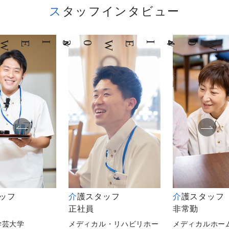
スタッフインタビュー
03
INTERVIEW
04
INTERVIEW
タッフ
介護スタッフ
介護スタッフ
正社員
非常勤
学芸大学
メディカル・リハビリホー
メディカルホー