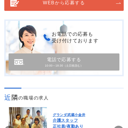
WEBから応募する
お電話での応募も
受け付けております
電話で応募する
10:00～18:30（土日祝含む）
近隣
の職場の求人
グランダ武蔵小金井
介護スタッフ
正社員/夜勤あり