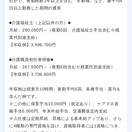
れかで、夜勤経験1年以上を含む「常勤職」など、週平均4
日以上勤務した期間の通算
■介護福祉士（上記以外の方）■
月給：290,000円～（夜勤5回、介護福祉士手当含む※残
業代別途支給）
【年収例】3,996,700円
■介護職員初任者研修■
月給：267,500円～（夜勤5回含む※残業代別途支給）
【年収例】3,706,600円
年収例は残業月10時間、夜勤平均5回、各種手当・賞与を
含んだ例です。
※この他に保育手当10,000円（規定あり）、ケアマネ資
格手当5,000円、年末年始手当、交通費規定内支給
※入社後は定期昇給、昇格による基本給アップあり、さら
に4種類の専門資格を設け、資格取得者には1資格につき、