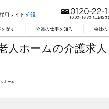
採用サイト
介護
事を探す
介護の仕事を知る
会社の
料老人ホームの介護求人
老人ホーム
社⻑メッセージ
我
教育・研修のサポート
キ