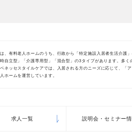
た
社員主役のプロジェクト
職
資格取得サポート制度
福
は、有料老人ホームのうち、行政から「特定施設入居者生活介護」
時自立型」「介護専用型」「混合型」の3タイプがあります。多く
ベネッセスタイルケアでは、入居される方のニーズに応じて、「ア
人ホームを運営しています。
求人一覧
説明会・
セミナー