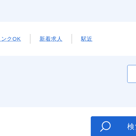
ンクOK
新着求人
駅近
た
検