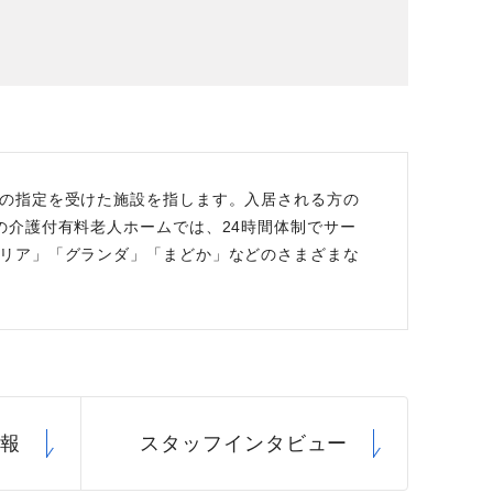
場データ
利厚生
の指定を受けた施設を指します。入居される方の
の介護付有料老人ホームでは、24時間体制でサー
リア」「グランダ」「まどか」などのさまざまな
情報
スタッフ
インタビュー