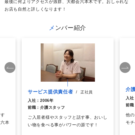
最後に何よりアクセスが抜群、大都会六本木です。おしゃれな
お店も自然と詳しくなります！
メンバー紹介
介
サービス提供責任者
/
正社員
入社
入社：
2006年
前職
前職：
介護スタッフ
やす
他の
ご入居者様やスタッフと話す事、おいし
ア六本
モチ
い物を食べる事がパワーの源です！