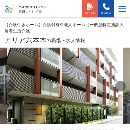
採用サイト
介護
WEB応募
電話対応
【介護付きホーム】介護付有料老人ホーム（一般型特定施設入
居者生活介護）
アリア六本木
の職場・求人情報