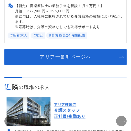
【新たに音楽療法士の業務手当を新設！月１万円！】
月給： 272,500円～ 295,000 円
※給与は、入社時に取得されている介護資格の種類により決定し
ます。
※応募時は、介護の資格なしでも取得サポートあり
#新着求人
#駅近
#看護職員24時間配置
アリア一番町ページへ
近隣
の職場の求人
アリア護国寺
介護スタッフ
正社員/夜勤あり