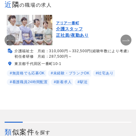
近隣
の職場の求人
アリア一番町
介護スタッフ
正社員/夜勤あり
介護福祉士 月給：310,000円～332,500円(経験年数により考慮）
初任者研修 月給：287,500円～
東京都千代田区一番町10-1
#無資格でも応募OK
#未経験・ブランクOK
#社宅あり
#看護職員24時間配置
#新着求人
#駅近
類似案件
を探す