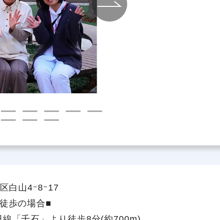
社員主役のプロジェクト
職
資格取得サポート制度
福
白山4ｰ8ｰ17
徒歩の場合■
線「千石」より徒歩8分(約700m)