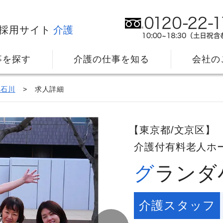
採用サイト
介護
事を探す
介護の仕事を知る
会社の
小石川
求人詳細
【東京都/文京区】
介護付有料老人ホ
グラン
社⻑メッセージ
我
教育・研修のサポート
キ
介護スタッフ