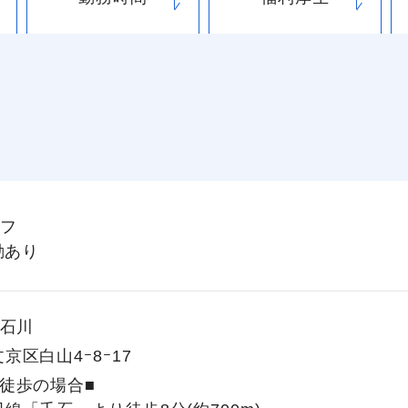
フ
勤あり
石川
京区白山4ｰ8ｰ17
徒歩の場合■