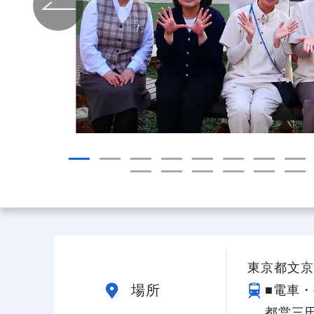
給与制度
スタッフインタビュー
東京都文京区
場所
■電車・
都営三田