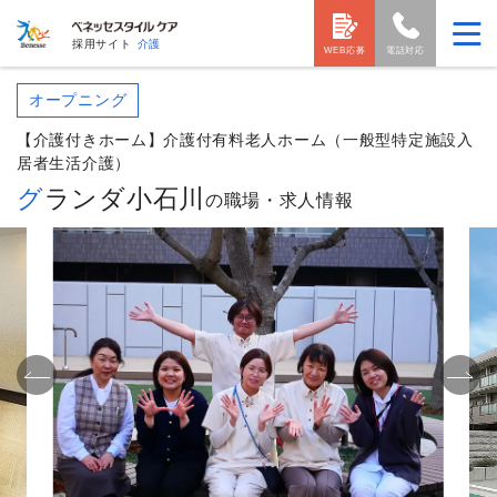
採用サイト
介護
WEB応募
電話対応
オープニング
【介護付きホーム】介護付有料老人ホーム（一般型特定施設入
居者生活介護）
グランダ小石川
の職場・求人情報