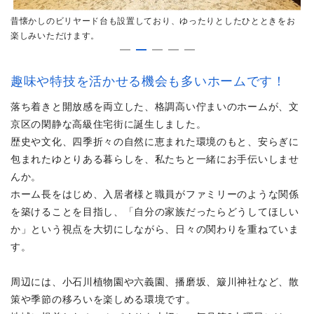
お
昔懐かしのビリヤード台も設置しており、ゆったりとしたひとときをお
カ
楽しみいただけます。
て
趣味や特技を活かせる機会も多いホームです！
落ち着きと開放感を両立した、格調高い佇まいのホームが、文
京区の閑静な高級住宅街に誕生しました。
歴史や文化、四季折々の自然に恵まれた環境のもと、安らぎに
包まれたゆとりある暮らしを、私たちと一緒にお手伝いしませ
んか。
ホーム長をはじめ、入居者様と職員がファミリーのような関係
を築けることを目指し、「自分の家族だったらどうしてほしい
か」という視点を大切にしながら、日々の関わりを重ねていま
す。
周辺には、小石川植物園や六義園、播磨坂、簸川神社など、散
策や季節の移ろいを楽しめる環境です。