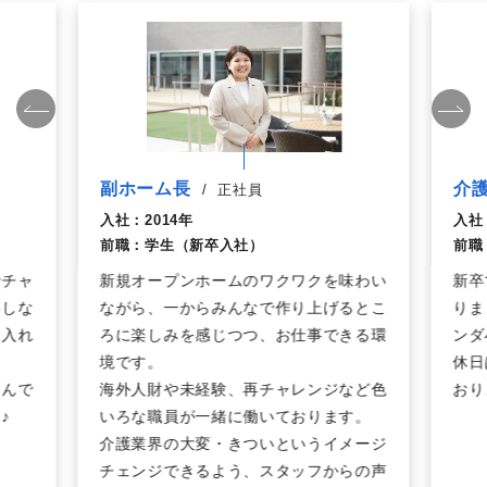
副ホーム長
介
/
正社員
入社：
2014年
入社
前職：
学生（新卒入社）
前職
でチャ
新規オープンホームのワクワクを味わい
新卒
事しな
ながら、一からみんなで作り上げるとこ
りま
を入れ
ろに楽しみを感じつつ、お仕事できる環
ンダ
境です。
休日
しんで
海外人財や未経験、再チャレンジなど色
おり
♪
いろな職員が一緒に働いております。
介護業界の大変・きついというイメージ
チェンジできるよう、スタッフからの声