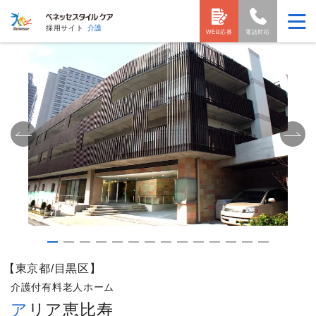
採用サイト
介護
WEB応募
電話対応
【東京都/目黒区】
介護付有料老人ホーム
アリア恵比寿