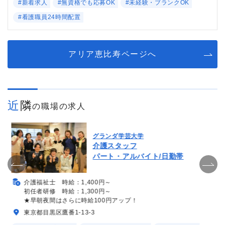
#新着求人
#無資格でも応募OK
#未経験・ブランクOK
#看護職員24時間配置
アリア恵比寿ページへ
近隣
の職場の求人
グランダ学芸大学
介護スタッフ
パート・アルバイト/日勤帯
介護福祉士 時給：1,400円～
初任者研修 時給：1,300円～
★早朝夜間はさらに時給100円アップ！
東京都目黒区鷹番1-13-3