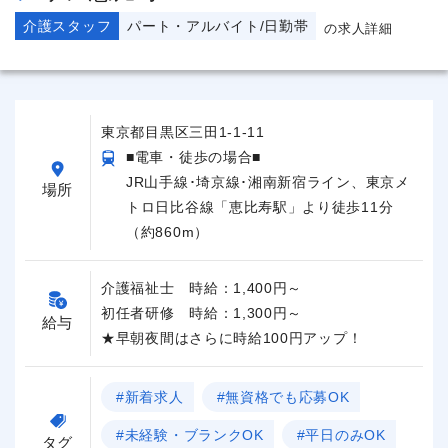
介護スタッフ
パート・アルバイト/日勤帯
の求人詳細
東京都目黒区三田1-1-11
■電車・徒歩の場合■
JR山手線･埼京線･湘南新宿ライン、東京メ
場所
トロ日比谷線「恵比寿駅」より徒歩11分
（約860m）
介護福祉士 時給：1,400円～
初任者研修 時給：1,300円～
給与
★早朝夜間はさらに時給100円アップ！
#新着求人
#無資格でも応募OK
#未経験・ブランクOK
#平日のみOK
タグ