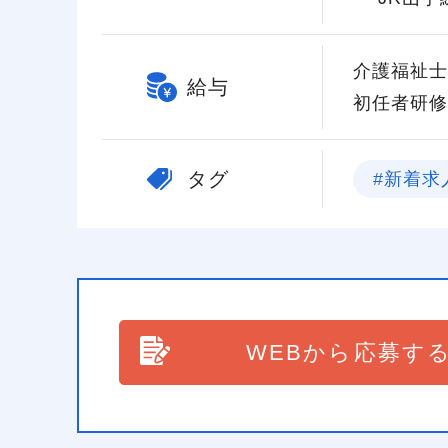
介護福祉士 
給与
初任者研修 
タグ
#新着求
WEBから応募す