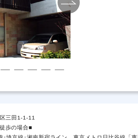
社員主役のプロジェクト
職
資格取得サポート制度
福
三田1-1-11
徒歩の場合■
線･埼京線･湘南新宿ライン、東京メトロ日比谷線「恵