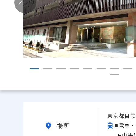
給与制度
スタッフインタビュー
東京都目黒区
場所
■電車・
JR山手