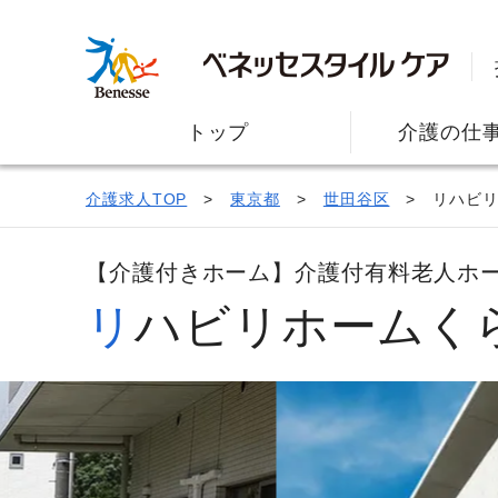
トップ
介護の仕
介護求人TOP
東京都
世田谷区
リハビ
【介護付きホーム】介護付有料老人ホ
リハビリホームく