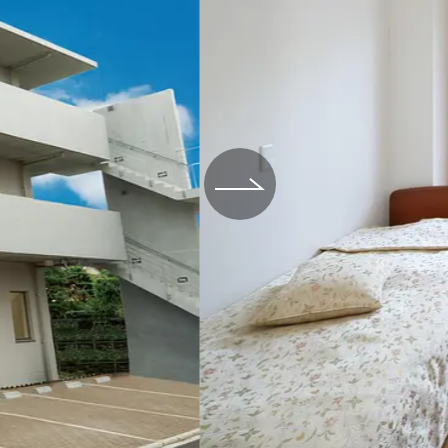
場データ
利厚生