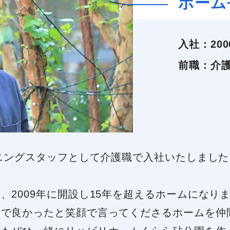
ホーム
入社：
20
前職：
介
プニングスタッフとして介護職で入社いたしまし
、2009年に開設し15年を超えるホームになり
んで良かったと笑顔で言ってくださるホームを仲