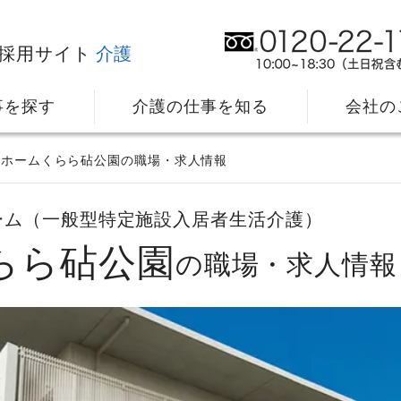
採用サイト
介護
事を探す
介護の仕事を知る
会社の
リホームくらら砧公園の職場・求人情報
ーム（一般型特定施設入居者生活介護）
らら砧公園
の職場・求人情報
社⻑メッセージ
我
教育・研修のサポート
キ