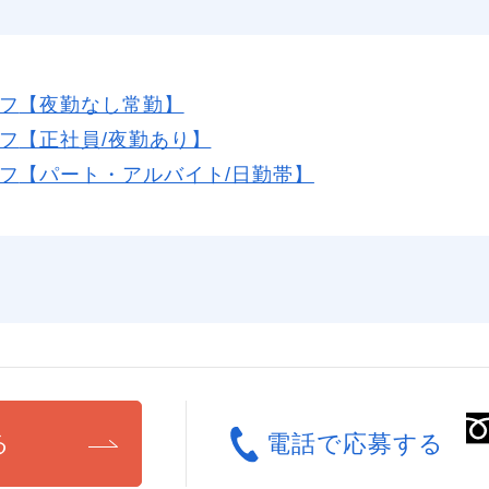
フ
【夜勤なし常勤】
フ
【正社員/夜勤あり】
フ
【パート・アルバイト/日勤帯】
る
電話で応募する