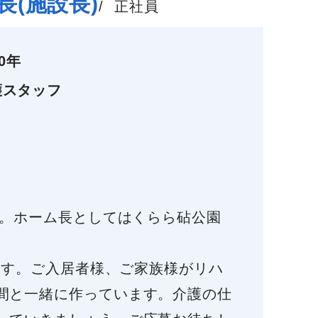
長(施設長)
/
正社員
00年
護スタッフ
た。ホーム長としてはくらら砧公園
ます。ご入居者様、ご家族様がリハ
間と一緒に作っています。介護の仕