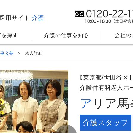
採用サイト
介護
事を探す
介護の仕事を知る
会社の
馬事公苑
求人詳細
【東京都/世田谷区
介護付有料老人ホ
アリア
社⻑メッセージ
我
教育・研修のサポート
キ
介護スタッフ