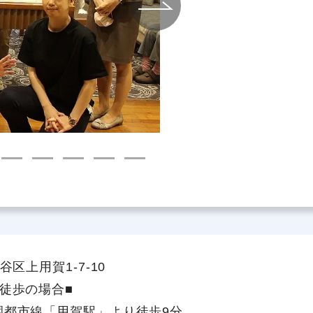
社員主役のプロジェクト
職
資格取得サポート制度
福
区上用賀1-7-10
徒歩の場合■
園都市線「用賀駅」より徒歩9分