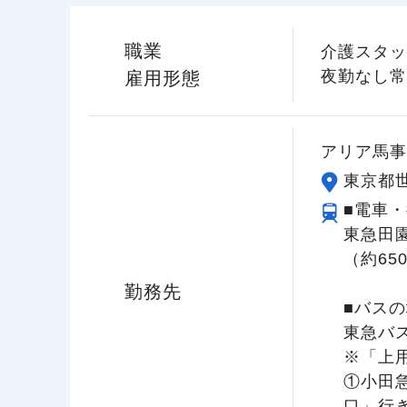
職業
介護スタッ
夜勤なし常
雇用形態
アリア馬事
東京都世
■電車・
東急田
（約65
勤務先
■バスの
東急バ
※「上
①小田
口」行