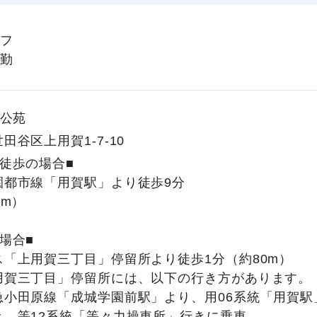
フ
勤
公苑
田谷区上用賀1-7-10
徒歩の場合■
園都市線「用賀駅」より徒歩9分
0m）
場合■
ス「上用賀三丁目」停留所より徒歩1分（約80m）
用賀三丁目」停留所には、以下の行き方があります。
急小田原線「成城学園前駅」より、用06系統「用賀駅
き、等12系統「等々力操車所」行きに乗車。