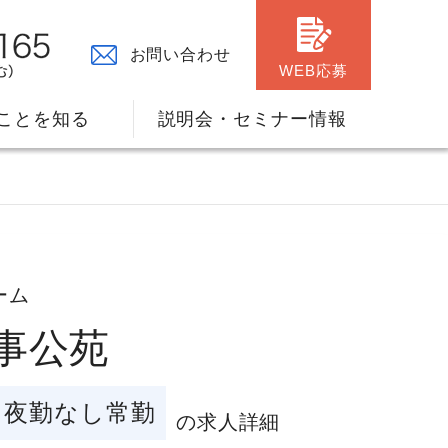
お問い合わせ
WEB応募
ことを知る
説明会・セミナー情報
】
ーム
馬事公苑
々の原点
ャリアプランのサポート
夜勤なし常勤
の求人詳細