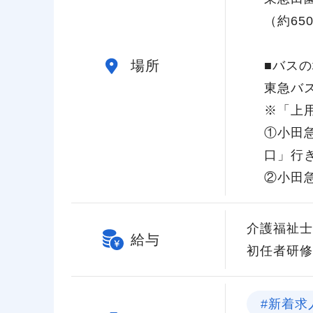
（約65
場所
■バスの
東急バ
※「上
①小田
口」行
②小田
介護福祉士 
給与
初任者研修 
#新着求