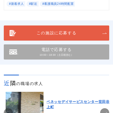
#新着求人
#駅近
#看護職員24時間配置
この施設に応募する
電話で応募する
10:00～18:30（土日祝含む）
近隣
の職場の求人
ベネッセデイサービスセンター世田谷
上町