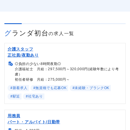
グランダ初台
の求人一覧
介護スタッフ
正社員/夜勤あり
◎負担の少ない8時間夜勤◎
介護福祉士 月給：297,500円～320,000円(経験年数により考
慮）
初任者研修 月給：275,000円～
#新着求人
#無資格でも応募OK
#未経験・ブランクOK
#駅近
#社宅あり
用務員
パート・アルバイト/日勤帯