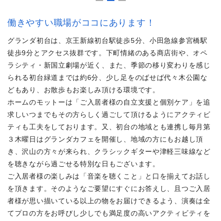
働きやすい職場がココにあります！
グランダ初台は、京王新線初台駅徒歩5分、小田急線参宮橋駅
徒歩9分とアクセス抜群です。下町情緒のある商店街や、オペ
ラシティ・新国立劇場が近く、また、季節の移り変わりを感じ
られる初台緑道までは約6分、少し足をのばせば代々木公園な
どもあり、お散歩もお楽しみ頂ける環境です。
ホームのモットーは「ご入居者様の自立支援と個別ケア」を追
求しいつまでもその方らしく過ごして頂けるようにアクティビ
ティも工夫をしております。又、初台の地域とも連携し毎月第
３木曜日はグランダカフェを開催し、地域の方にもお越し頂
き、沢山の方々が来られ、クラシックギターや津軽三味線など
を聴きながら過ごせる特別な日もございます。
ご入居者様の楽しみは「音楽を聴くこと」と口を揃えてお話し
を頂きます。そのようなご要望にすぐにお答えし、且つご入居
者様が思い描いている以上の物をお届けできるよう、演奏は全
てプロの方をお呼びし少しでも満足度の高いアクティビティを