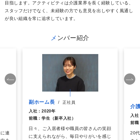
目指します。アクティビティは介護業界を長く経験している、
スタッフだけでなく、未経験の方でも意見を出しやすく風通し
が良い組織を常に追求しています。
メンバー紹介
副ホーム長
/
正社員
介
入社：
2020年
入社
前職：
学生（新卒入社）
前職
日々、ご入居者様や職員の皆さんの笑顔
密に連
20
に支えられながら、毎日やりがいを感じ