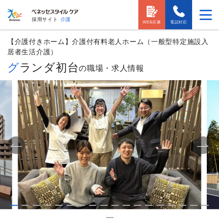
採用サイト
介護
WEB応募
電話対応
【介護付きホーム】介護付有料老人ホーム（一般型特定施設入
居者生活介護）
グランダ初台
の職場・求人情報