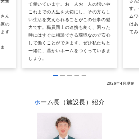
の安全
さん
て働いています。お一人お一人の想いや
す。
これまでの人生を大切にし、その方らし
皆さん
ムワ
い生活を支えられることがこの仕事の魅
医療の
はあ
力です。職員同士の連携も良く、困った
きます
てみ
時にはすぐに相談できる環境なので安心
して働くことができます。ぜひ私たちと
りま
一緒に、温かいホームをつくっていきま
しょう。
2026年4月現在
ホーム長（施設長）紹介