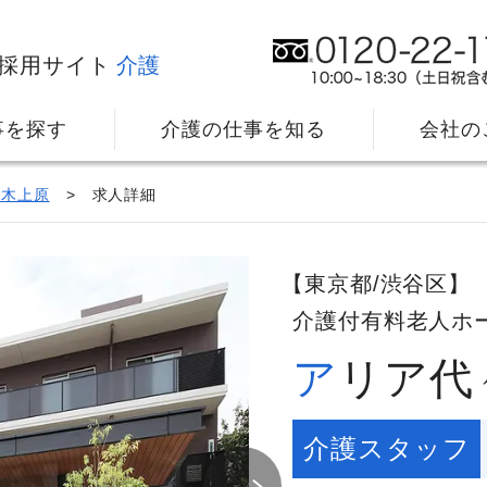
採用サイト
介護
事を探す
介護の仕事を知る
会社の
々木上原
求人詳細
【東京都/渋谷区】
介護付有料老人ホ
アリア
社⻑メッセージ
我
教育・研修のサポート
キ
介護スタッフ