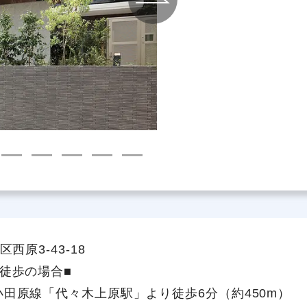
社員主役のプロジェクト
職
資格取得サポート制度
福
西原3-43-18
徒歩の場合■
小田原線「代々木上原駅」より徒歩6分（約450m）