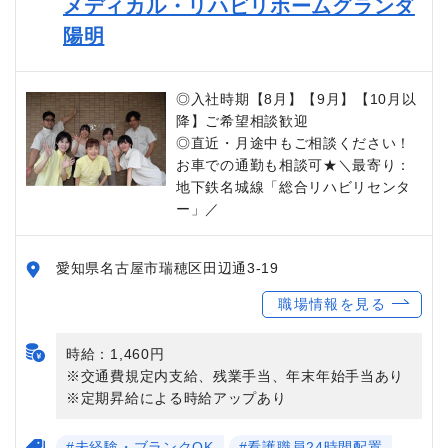
メディカル・リハビリホームグランダ
陽明
◎入社時期【8月】【9月】【10月以
降】ご希望相談歓迎
◎直近・月途中もご相談ください！
お車での通勤も相談可★＼最寄り：
地下鉄名城線「総合リハビリセンタ
ー」／
愛知県名古屋市瑞穂区田辺通3-19
職場情報を見る
時給：1,460円
※交通費規定内支給、残業手当、年末年始手当あり
※定期昇給による時給アップあり
#未経験・ブランクOK
#看護職員24時間配置