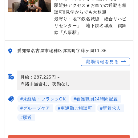
駅近好アクセス★お車での通勤も相
談可‼見学からでも大歓迎
最寄り：地下鉄名城線「総合リハビ
リセンター」 地下鉄名城線 鶴舞
線「八事駅」
愛知県名古屋市瑞穂区弥富町字緑ヶ岡11-36
職場情報を見る
月給：287,225円～
※諸手当含む、夜勤なし
#未経験・ブランクOK
#看護職員24時間配置
#グループケア
#車通勤ご相談可
#新着求人
#駅近