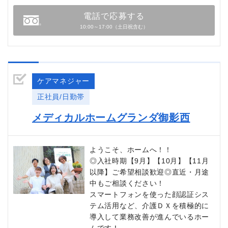
電話で応募する
10:00～17:00（土日祝含む）
ケアマネジャー
正社員/日勤帯
メディカルホームグランダ御影西
ようこそ、ホームへ！！
◎入社時期【9月】【10月】【11月
以降】ご希望相談歓迎◎直近・月途
中もご相談ください！
スマートフォンを使った顔認証シス
テム活用など、介護ＤＸを積極的に
導入して業務改善が進んでいるホー
ムです！