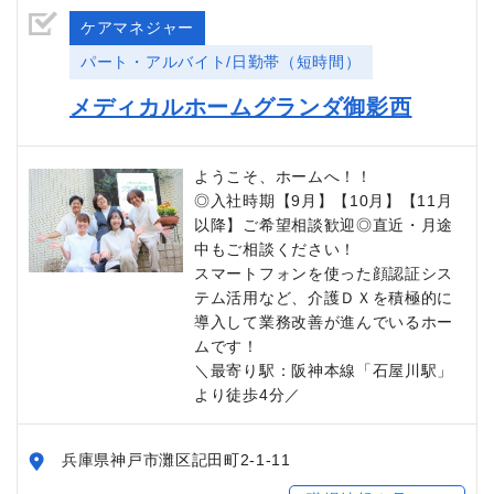
ケアマネジャー
パート・アルバイト/日勤帯（短時間）
メディカルホームグランダ御影西
ようこそ、ホームへ！！
◎入社時期【9月】【10月】【11月
以降】ご希望相談歓迎◎直近・月途
中もご相談ください！
スマートフォンを使った顔認証シス
テム活用など、介護ＤＸを積極的に
導入して業務改善が進んでいるホー
ムです！
＼最寄り駅：阪神本線「石屋川駅」
より徒歩4分／
兵庫県神戸市灘区記田町2-1-11