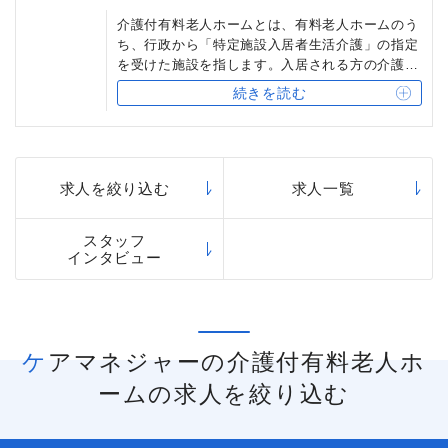
状況に変化はないかといったことを、随時確認し
介護付有料老人ホームとは、有料老人ホームのう
ます。ケアマネジャーの仕事には、このようなケ
ち、行政から「特定施設入居者生活介護」の指定
アプラン作成のほか、介護保険の給付に関する事
を受けた施設を指します。入居される方の介護度
務作業介護認定の申請代行、設定したサービスを
に応じて、「入居時自立型」「介護専用型」「混
担当する関係事業所への連絡や調整などもありま
続きを読む
合型」の3タイプがあります。多くの介護付有料
す。
老人ホームでは、24時間体制でサービスを提供し
ケアマネジャーになるためには、「介護支援専門
ています。ベネッセスタイルケアでは、入居され
員実務研修受講試験」（ケアマネジャー試験）に
る方のニーズに応じて、「アリア」「グランダ」
合格した上で、定められた時間、実務研修を受講
「まどか」などのさまざまなシリーズの介護付有
求人を絞り込む
求人一覧
する必要があります。
料老人ホームを運営しています。
スタッフ
インタビュー
ケアマネジャーの介護付有料老人ホ
ームの求人を絞り込む