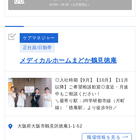
10:00～18:30（土日祝含む）
ケアマネジャー
正社員/日勤帯
メディカルホームまどか鶴見徳庵
◎入社時期【9月】【10月】【11月
以降】ご希望相談歓迎◎直近・月途
中もご相談ください！
＼最寄り駅：JR学研都市線（片町
線）「徳庵駅」より徒歩9分／
大阪府大阪市鶴見区徳庵1-1-52
職場情報を見る