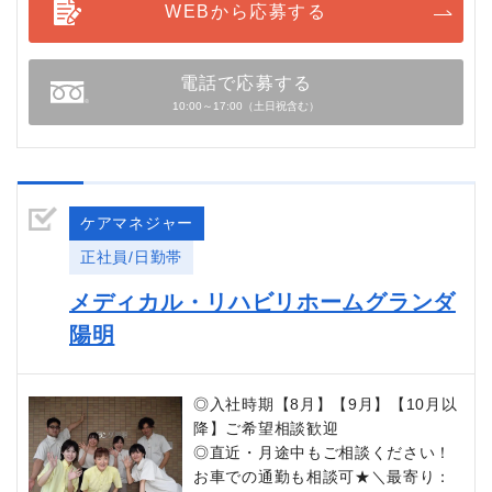
WEBから応募する
電話で応募する
10:00～17:00（土日祝含む）
ケアマネジャー
正社員/日勤帯
メディカル・リハビリホームグランダ
陽明
◎入社時期【8月】【9月】【10月以
降】ご希望相談歓迎
◎直近・月途中もご相談ください！
お車での通勤も相談可★＼最寄り：