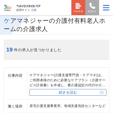
採用サイト
介護
WEB応募
電話対応
ケアマネジャーの介護付有料老人ホ
ームの介護求人
19
件の求人が見つかりました
ケアマネジャー(介護支援専門員・ケアマネ)は、
仕事内容
ご利用者様のために必要なケアプラン（介護サー
ビス計画書）を作成し、要介護認定の代行や介護
事業者に業務依頼する業務を行います。ケアプラ
続きを読む
ンの作成は、ご利用者様やご家族様にご希望やお
困りごとをヒアリングし、ご利用者様の心身の状
況も鑑みながら作成します。また、サービス開始
居宅介護支援事業所、地域支援包括センターなど
働く場所
後は、サービスに過不足がないか、ご利用者様の