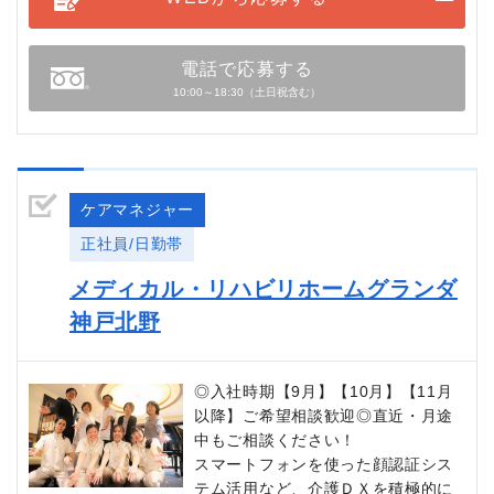
電話で応募する
10:00～18:30（土日祝含む）
ケアマネジャー
正社員/日勤帯
メディカル・リハビリホームグランダ
神戸北野
◎入社時期【9月】【10月】【11月
以降】ご希望相談歓迎◎直近・月途
中もご相談ください！
スマートフォンを使った顔認証シス
テム活用など、介護ＤＸを積極的に