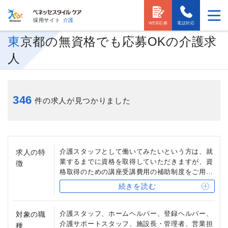
採用サイト
介護
WEB応募
電話対応
東京都の無資格でも応募OKの介護求
人
346
件の求人が見つかりました
介護スタッフとして働いてみたいという方は、就
求人の特
業するまでに資格を取得していただきますが、資
徴
格取得のための講座受講費用の補助制度をご用意
しています。
続きを読む
また、受付事務スタッフや、清掃・洗濯スタッ
フ、用務員など、介護の資格を必要としない職種
もあります。
介護スタッフ、ホームヘルパー、登録ヘルパー、
対象の職
介護サポートスタッフ、施設長・管理者、営業担
種