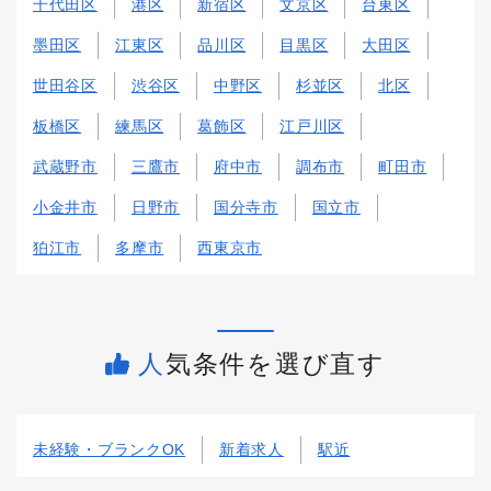
千代田区
港区
新宿区
文京区
台東区
墨田区
江東区
品川区
目黒区
大田区
世田谷区
渋谷区
中野区
杉並区
北区
板橋区
練馬区
葛飾区
江戸川区
武蔵野市
三鷹市
府中市
調布市
町田市
小金井市
日野市
国分寺市
国立市
狛江市
多摩市
西東京市
人気条件を選び直す
未経験・ブランクOK
新着求人
駅近