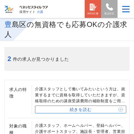
採用サイト
介護
WEB応募
電話対応
豊島区の無資格でも応募OKの介護求
人
2
件の求人が見つかりました
介護スタッフとして働いてみたいという方は、就
求人の特
業するまでに資格を取得していただきますが、資
徴
格取得のための講座受講費用の補助制度をご用意
しています。
続きを読む
また、受付事務スタッフや、清掃・洗濯スタッ
フ、用務員など、介護の資格を必要としない職種
もあります。
介護スタッフ、ホームヘルパー、登録ヘルパー、
対象の職
介護サポートスタッフ、施設長・管理者、営業担
種