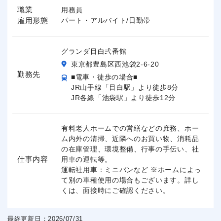
職業
用務員
雇用形態
パート・アルバイト/日勤帯
グランダ目白弐番館
東京都豊島区西池袋2-6-20
勤務先
■電車・徒歩の場合■
JR山手線「目白駅」より徒歩8分
JR各線「池袋駅」より徒歩12分
有料老人ホームでの営繕などの庶務、ホー
ム内外の清掃、近隣へのお買い物、消耗品
の在庫管理、環境整備、行事の手伝い、社
仕事内容
用車の運転等。
運転社用車：ミニバンなど ※ホームによっ
て別の車種使用の場合もございます。詳し
くは、面接時にご確認ください。
最終更新日：2026/07/31