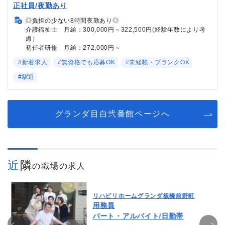
正社員/夜勤あり
◎負担の少ない8時間夜勤あり◎
介護福祉士 月給：300,000円～322,500円(経験年数により考
慮）
初任者研修 月給：272,000円～
#新着求人
#無資格でも応募OK
#未経験・ブランクOK
#駅近
グランダ目白弐番館ページへ
近隣
の職場の求人
リハビリホームグランダ板橋前野町
用務員
パート・アルバイト/日勤帯