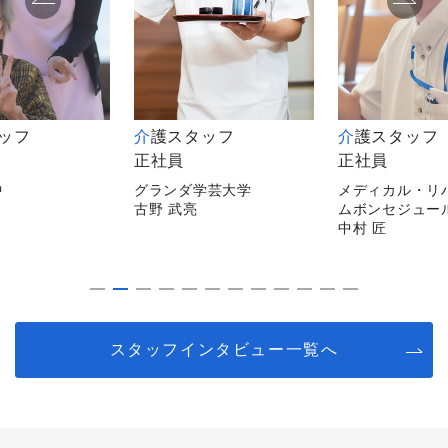
フ
介護スタッフ
介護スタッフ
正社員
正社員
グランダ学芸大学
メディカル・リハビ
古野 武亮
ムボンセジュール千
中村 匠
スタッフインタビュー一覧へ