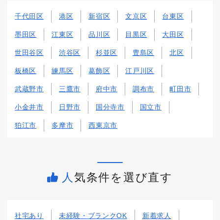
千代田区
港区
新宿区
文京区
台東区
墨田区
江東区
品川区
目黒区
大田区
世田谷区
渋谷区
杉並区
豊島区
北区
板橋区
練馬区
葛飾区
江戸川区
武蔵野市
三鷹市
府中市
調布市
町田市
小金井市
日野市
国分寺市
国立市
狛江市
多摩市
西東京市
人気条件を選び直す
社宅あり
未経験・ブランクOK
新着求人