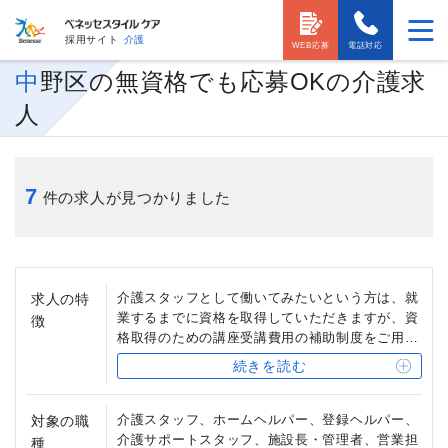
採用サイト
介護
WEB応募
電話対応
中野区の無資格でも応募OKの介護求
人
7
件の求人が見つかりました
介護スタッフとして働いてみたいという方は、就
求人の特
業するまでに資格を取得していただきますが、資
徴
格取得のための講座受講費用の補助制度をご用意
しています。
続きを読む
また、受付事務スタッフや、清掃・洗濯スタッ
フ、用務員など、介護の資格を必要としない職種
もあります。
介護スタッフ、ホームヘルパー、登録ヘルパー、
対象の職
介護サポートスタッフ、施設長・管理者、営業担
種