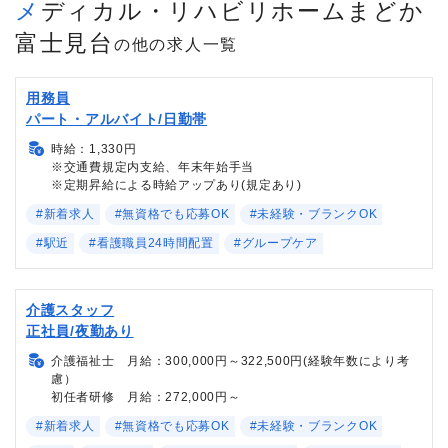
メディカル・リハビリホームまどか
富士見台
の他の求人一覧
用務員
パート・アルバイト/日勤帯
時給：1,330円
※交通費規定内支給、年末年始手当
※定期昇給による時給アップあり(規定あり)
#新着求人
#無資格でも応募OK
#未経験・ブランクOK
#駅近
#看護職員24時間配置
#グループケア
介護スタッフ
正社員/夜勤あり
介護福祉士 月給：300,000円～322,500円(経験年数により考
慮）
初任者研修 月給：272,000円～
#新着求人
#無資格でも応募OK
#未経験・ブランクOK