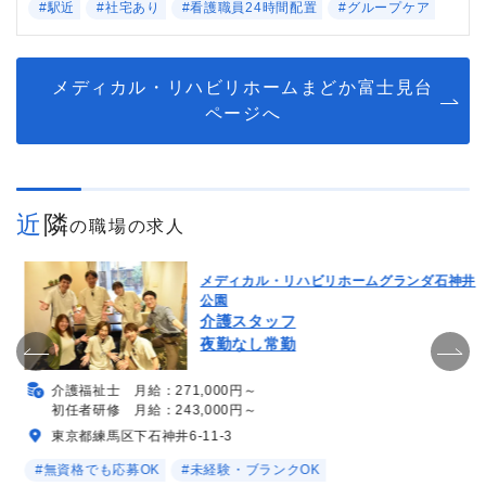
#駅近
#社宅あり
#看護職員24時間配置
#グループケア
メディカル・リハビリホームまどか富士見台
ページへ
近隣
の職場の求人
メディカル・リハビリホームグランダ石神井
公園
介護スタッフ
夜勤なし常勤
介護福祉士 月給：271,000円～
初任者研修 月給：243,000円～
東京都練馬区下石神井6-11-3
#無資格でも応募OK
#未経験・ブランクOK