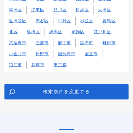
墨田区
江東区
品川区
目黒区
大田区
世田谷区
渋谷区
中野区
杉並区
豊島区
北区
板橋区
練馬区
葛飾区
江戸川区
武蔵野市
三鷹市
府中市
調布市
町田市
小金井市
日野市
国分寺市
国立市
狛江市
多摩市
東京都
検索条件を変更する