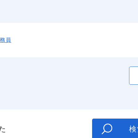
務員
た
検