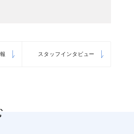
場データ
利厚生
情報
スタッフ
インタビュー
む