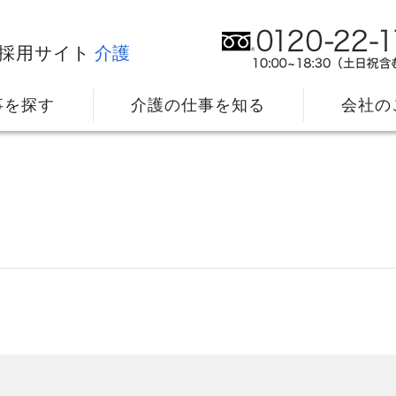
採用サイト
介護
事を探す
介護の仕事を知る
会社の
の
社⻑メッセージ
我
教育・研修のサポート
キ