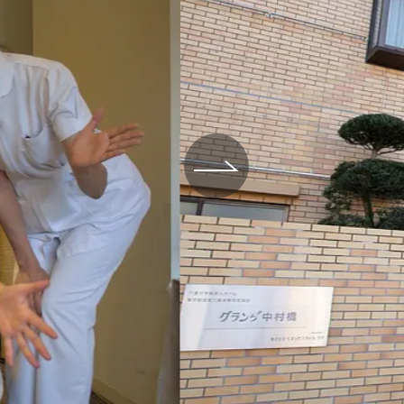
場データ
利厚生