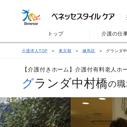
トップ
介護の仕
介護求人TOP
東京都
練馬区
グランダ
【介護付きホーム】介護付有料老人ホ
グランダ中村橋
の職