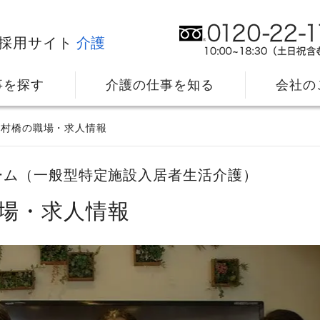
採用サイト
介護
事を探す
介護の仕事を知る
会社の
中村橋の職場・求人情報
ーム（一般型特定施設入居者生活介護）
場・求人情報
社⻑メッセージ
我
教育・研修のサポート
キ