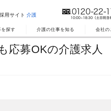
採用サイト
介護
事を探す
介護の仕事を知る
会社の
でも応募OKの介護求人
社⻑メッセージ
我
教育・研修のサポート
キ