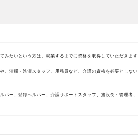
た
社員主役のプロジェクト
職
資格取得サポート制度
福
てみたいという方は、就業するまでに資格を取得していただきます
や、清掃・洗濯スタッフ、用務員など、介護の資格を必要としない
ルパー、登録ヘルパー、介護サポートスタッフ、施設長・管理者、