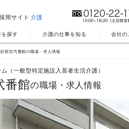
採用サイト
介護
事を探す
介護の仕事を知る
会社の
上杉雨宮弐番館の職場・求人情報
ーム（一般型特定施設入居者生活介護）
弐番館
の職場・求人情報
社⻑メッセージ
我
教育・研修のサポート
キ