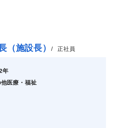
長（施設長）
/
正社員
02年
の他医療・福祉