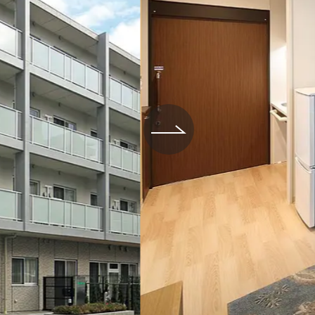
場データ
利厚生