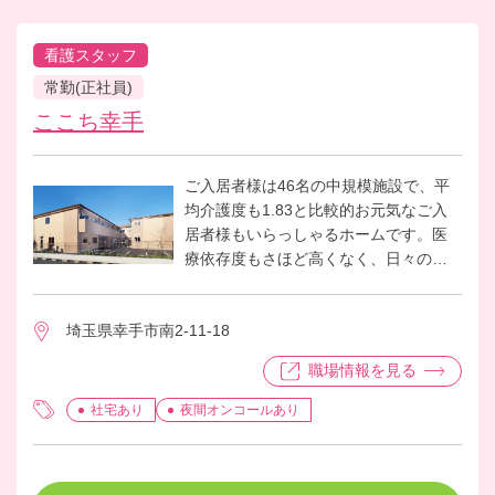
看護スタッフ
常勤(正社員)
ここち幸手
ご入居者様は46名の中規模施設で、平
均介護度も1.83と比較的お元気なご入
居者様もいらっしゃるホームです。医
療依存度もさほど高くなく、日々の健
康管理や医療的ケアの他、ご入居者様
からの健康相談などが主な仕事になっ
埼玉県幸手市南2-11-18
ております。 働くスタッフ同士の仲も
良く、昨年度の退職率は0%で働きやす
職場情報を見る
い環境です。
社宅あり
夜間オンコールあり