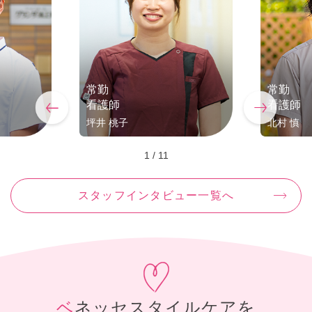
常勤
常勤
看護師
看護師
坪井 桃子
北村 慎
1
/
11
スタッフインタビュー一覧へ
ベネッセスタイルケアを