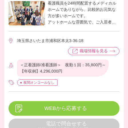
看護職員を24時間配置するメディカル
ホームでありながら、比較的お元気な
方が多いホームです。
アットホームな雰囲気で、ご入居者様
同士の関係性が良好なのも特長です。
スタッフ間のコミュニケーションが良
埼玉県さいたま市浦和区本太3-36-18
く、様々な活動に力を入れています。
近隣のホーム同士で行われる、ボッチ
職場情報を見る
ャ大会・コーラス大会に向けて、日々
練習をしており、活動量が多いホーム
＜正看護師/准看護師＞ 夜勤１回：35,800円～
です。直近のコーラス大会では、優勝
【年収例】4,296,000円
をすることができました。その他に
も、班活動が盛んで、その様な活動が
夜間オンコールなし
入居者様の意欲を引き出していること
で、リハビリにも積極的な入居者様が
多いことが特徴です。
WEBから応募する
電話で問合せする