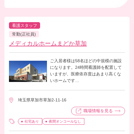
看護スタッフ
常勤(正社員)
メディカルホームまどか草加
ご入居者様は58名ほどの中規模の施設
になります。24時間看護師を配置して
いますが、医療依存度はあまり高くな
いホームです
。広大な「庭」も完備しご入居者様の
自発支援を大事にしているホームで
埼玉県草加市草加2-11-16
す。毎日、お客様が楽しく、元気に過
ごせるように日々、職員同士、コミュ
職場情報を見る
ニケーションをとりながら勤務してい
ます。笑顔を大切にしているホームで
社宅あり
夜間オンコールなし
す。