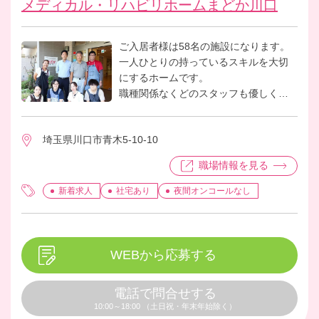
メディカル・リハビリホームまどか川口
ご入居者様は58名の施設になります。
一人ひとりの持っているスキルを大切
にするホームです。
職種関係なくどのスタッフも優しく、
ご入居者様ファーストで勤務していま
す。子育て世代のスタッフも多く、仕
埼玉県川口市青木5-10-10
事だけでなく子育ても相談できます！
いつも元気で笑顔の絶えない職場で一
職場情報を見る
緒に働きましょう！
新着求人
社宅あり
夜間オンコールなし
WEBから応募する
電話で問合せする
10:00～18:00 （土日祝・年末年始除く）