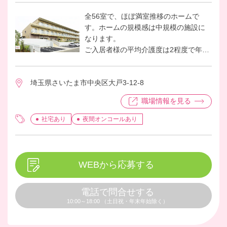
全56室で、ほぼ満室推移のホームで
す。ホームの規模感は中規模の施設に
なります。
ご入居者様の平均介護度は2程度で年間
推移しており、比較的お元気な入居者
様が多いホームです。その為、医療依
埼玉県さいたま市中央区大戸3-12-8
存度はあまり高くなく日々の健康管理
や処置の他、入居者様からの健康相談
職場情報を見る
などが主な仕事になっております。 ３F
に簡易的な機能訓練室があり、ご入居
社宅あり
夜間オンコールあり
者様がリハビリに活用されています。
働くスタッフ同士の仲も良く、風通し
の良いとても明るい雰囲気の職場で
す。
WEBから応募する
電話で問合せする
10:00～18:00 （土日祝・年末年始除く）