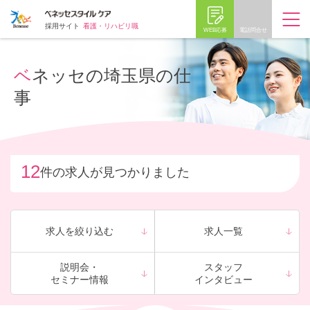
採用サイト
看護・リハビリ職
WEB応募
電話問合せ
ベネッセの埼玉県の仕
事
12
件の求人が見つかりました
求人を絞り込む
求人一覧
説明会・
スタッフ
セミナー情報
インタビュー