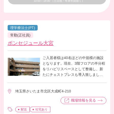
10:00～18:00 （土日祝・年末年始除く）
理学療法士(PT)
常勤(正社員)
ボンセジュール大宮
ご入居者様は40名ほどの中規模の施設
となります。現在、3階フロアの半分程
をリハビリスペースとして整備し、新
たにチェストプレスも導入致しまし
た。今後より一層リハビリ、機能訓練
に注力していきたいと考えています。
埼玉県さいたま市北区大成町4-210
日々のリハビリや機能訓練の実施、ま
たそれらのメニュー作成が主な業務と
職場情報を見る
なっております。働くスタッフ同士の
仲も良く、働きやすい環境です。
駅近
社宅あり