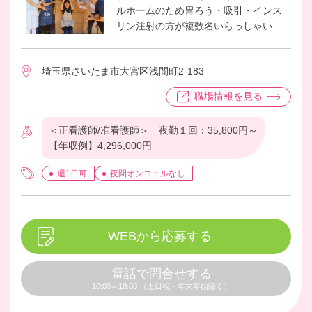
ルホームのため胃ろう・吸引・インス
リン注射の方が複数名いらっしゃいま
す。日々の健康管理と医療的ケア、介
護職員と連携して身体介助などのケ
埼玉県さいたま市大宮区浅間町2-183
ア、食事介助も行っていただきます。
明るくスタッフ同士も話やすい雰囲気
職場情報を見る
のホームです。
＜正看護師/准看護師＞ 夜勤１回：35,800円～
【年収例】4,296,000円
週1日可
夜間オンコールなし
WEBから応募する
電話で問合せする
10:00～18:00 （土日祝・年末年始除く）