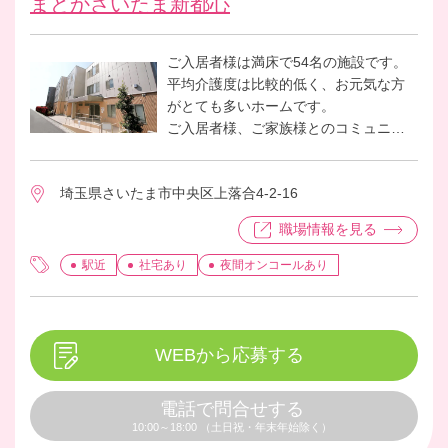
まどかさいたま新都心
ご入居者様は満床で54名の施設です。
平均介護度は比較的低く、お元気な方
がとても多いホームです。
ご入居者様、ご家族様とのコミュニケ
ーションが一番の仕事になり、お客様
のご状況により、介護職員と一緒にケ
埼玉県さいたま市中央区上落合4-2-16
アに入っていただく等、ホーム全体で
お客様を見させていただいておりま
職場情報を見る
す。職員も明るく元気なスタッフが多
く、日々他職種で協力しながら業務を
駅近
社宅あり
夜間オンコールあり
進めています。
WEBから応募する
電話で問合せする
10:00～18:00 （土日祝・年末年始除く）