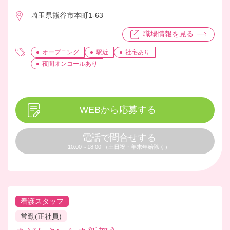
高くなく日々の健康管理や処置の他、
埼玉県熊谷市本町1-63
入居者様からの健康相談などが主な仕
事になっております。 開設間もないホ
職場情報を見る
ームのため、多職種間での連携により
重点をおいて、サービスづくりなどホ
オープニング
駅近
社宅あり
ーム運営を行っております。
夜間オンコールあり
WEBから応募する
電話で問合せする
10:00～18:00 （土日祝・年末年始除く）
看護スタッフ
常勤(正社員)