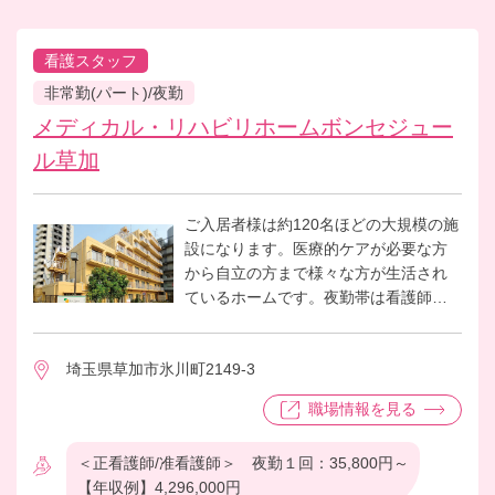
看護スタッフ
非常勤(パート)/夜勤
メディカル・リハビリホームボンセジュー
ル草加
ご入居者様は約120名ほどの大規模の施
設になります。医療的ケアが必要な方
から自立の方まで様々な方が生活され
ているホームです。夜勤帯は看護師さ
んが一人体制にはなりますが、介護職
が５人いることでいつでも相談が可能
埼玉県草加市氷川町2149-3
となっております。働くスタッフ同士
の中も良く、笑顔の絶えないホームと
職場情報を見る
なっております。
＜正看護師/准看護師＞ 夜勤１回：35,800円～
【年収例】4,296,000円