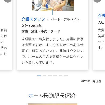
介
介護スタッフ
/
パート・アルバイト
入社
入社：
2014年
、名前
大変
前職：
流通・小売・フード
けられ
笑顔
未経験で中途入社しました。介護の仕事
じま
ッフ
は大変ですが、すごくやりがいのある仕
、その
す。
事で、頑張っています。趣味はウクレレ
す。仕
で、ホームのご入居者様と一緒にウクレ
レを楽しんでいます。
2023年8月現在
ホーム長(施設長)紹介