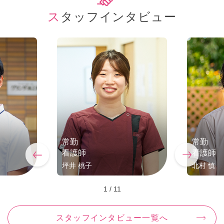
スタッフインタビュー
常勤
常勤
看護師
看護師
坪井 桃子
北村 慎
1
/
11
スタッフインタビュー一覧へ