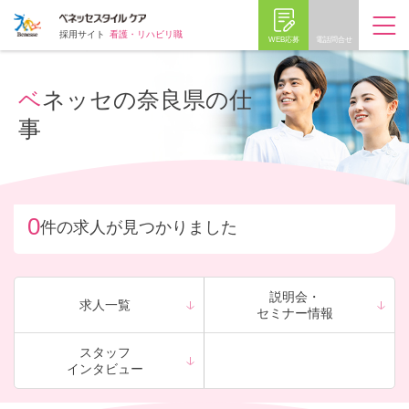
採用サイト
看護・リハビリ職
WEB応募
電話問合せ
ベネッセの奈良県の仕
事
0
件の求人が見つかりました
説明会・
求人一覧
セミナー情報
スタッフ
インタビュー