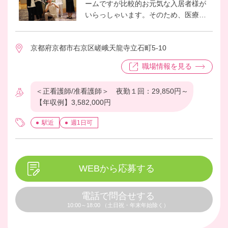
ームですが比較的お元気な入居者様が
いらっしゃいます。そのため、医療依
存度はあまり高くなく日々の健康管理
や処置の他、入居者様からの健康相談
京都府京都市右京区嵯峨天龍寺立石町5-10
などが主な仕事になっております。働
くスタッフ同士の仲も良く、働きやす
職場情報を見る
い職場です。
＜正看護師/准看護師＞ 夜勤１回：29,850円～
【年収例】3,582,000円
駅近
週1日可
WEBから応募する
電話で問合せする
10:00～18:00 （土日祝・年末年始除く）