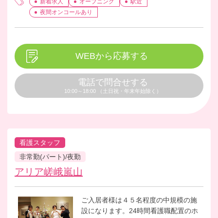
新着求人
オープニング
駅近
ームつくりをおこなう喜びを感じたい
夜間オンコールあり
という方、是非ご応募ください。
WEBから応募する
電話で問合せする
10:00～18:00 （土日祝・年末年始除く）
看護スタッフ
非常勤(パート)/夜勤
アリア嵯峨嵐山
ご入居者様は４５名程度の中規模の施
設になります。24時間看護職配置のホ