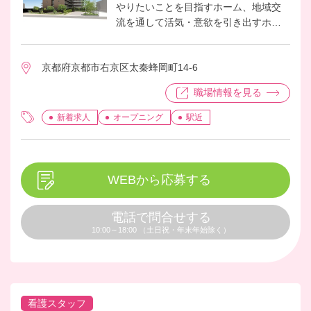
やりたいことを目指すホーム、地域交
流を通して活気・意欲を引き出すホー
ムを目指していきます。
これまでのベネッセスタイルケアが培
京都府京都市右京区太秦蜂岡町14-6
ってきたメソッド、業務改善のノウハ
ウを活かし、ご入居者のQOL向上に取
職場情報を見る
り組んでいきたい方、これまでの経験
を活かしてメンバーとともに１からホ
新着求人
オープニング
駅近
ームつくりをおこなう喜びを感じたい
という方、是非ご応募ください。介護
の資格をお持ちの方歓迎♪
素敵なホームを一緒に創り上げていき
WEBから応募する
ましょう！
電話で問合せする
10:00～18:00 （土日祝・年末年始除く）
看護スタッフ