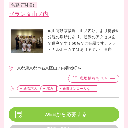
常勤(正社員)
グランダ山ノ内
嵐山電鉄京福線「山ノ内駅」より徒歩5
分程の場所にあり、通勤のアクセス面
で便利です！68名がご在籍です。メデ
ィカルホームではありますが、医療的
ケアが必要な方は現段階では少ないで
す。2014年の開設で、業務プログラム
京都府京都市右京区山ノ内養老町7-1
やホームの雰囲気等、楽しく安心して
働く事ができます。
職場情報を見る
新着求人
駅近
夜間オンコールなし
WEBから応募する