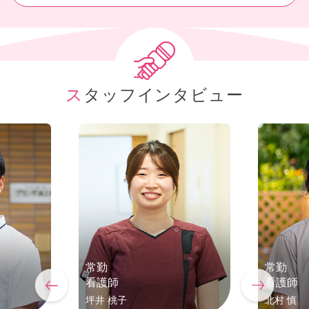
スタッフインタビュー
常勤
常勤
看護師
看護師
坪井 桃子
北村 慎