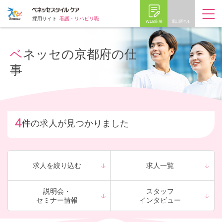
採用サイト
看護・リハビリ職
WEB応募
電話問合せ
ベネッセの京都府の仕
事
4
件の求人が見つかりました
求人を絞り込む
求人一覧
説明会・
スタッフ
セミナー情報
インタビュー