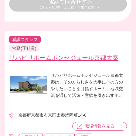
電話で問合せする
10:00～18:00 （土日祝・年末年始除く）
看護スタッフ
常勤(正社員)
リハビリホームボンセジュール京都太秦
リハビリホームボンセジュール京都太
秦は、その方らしさを大事にその方の
やりたいことを目指すホーム、地域交
流を通して活気・意欲を引き出すホー
ムを目指していきます。
これまでのベネッセスタイルケアが培
京都府京都市右京区太秦蜂岡町14-6
ってきたメソッド、業務改善のノウハ
ウを活かし、ご入居者のQOL向上に取
職場情報を見る
り組んでいきたい方、これまでの経験
を活かしてメンバーとともに１からホ