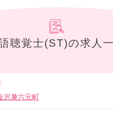
言語聴覚士(ST)の求人
金沢兼六元町