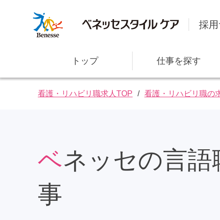
採用
トップ
仕事を探す
看護・リハビリ職求人TOP
看護・リハビリ職の
ベネッセの言語聴覚士(ST)の仕
社⻑メッセージ
研修・教育サポート
事