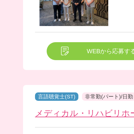
WEBから応募す
言語聴覚士(ST)
非常勤(パート)/日勤
メディカル・リハビリホ