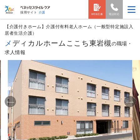
採用サイト
介護
WEB応募
電話対応
【介護付きホーム】介護付有料老人ホーム（一般型特定施設入
居者生活介護）
メディカルホームここち東岩槻
の職場・
求人情報