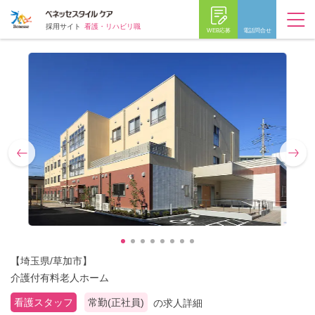
採用サイト
看護・リハビリ職
WEB応募
電話問合せ
【埼玉県/草加市】
介護付有料老人ホーム
看護スタッフ
常勤(正社員)
の求人詳細