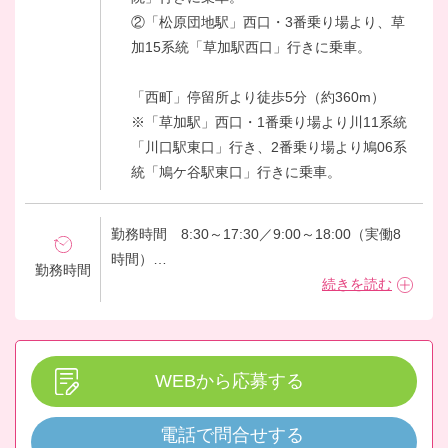
②「松原団地駅」西口・3番乗り場より、草
加15系統「草加駅西口」行きに乗車。
「西町」停留所より徒歩5分（約360m）
※「草加駅」西口・1番乗り場より川11系統
「川口駅東口」行き、2番乗り場より鳩06系
統「鳩ケ谷駅東口」行きに乗車。
勤務時間 8:30～17:30／9:00～18:00（実働8
時間）
勤務時間
休憩時間 11:30～12:30／12:30～13:30（60
続きを読む
分）
※ただし、業務の状況によって開始・終了時間
に変動あり。
WEBから応募する
夜勤なし・オンコールなし 土日含むシフト制
電話で問合せする