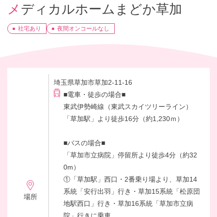
メディカルホームまどか草加
社宅あり
夜間オンコールなし
埼玉県草加市草加2-11-16
■電車・徒歩の場合■
東武伊勢崎線（東武スカイツリーライン）
「草加駅」より徒歩16分（約1,230ｍ）
■バスの場合■
「草加市立病院」停留所より徒歩4分（約32
0m）
①「草加駅」西口・2番乗り場より、草加14
系統「安行出羽」行き・草加15系統「松原団
場所
地駅西口」行き・草加16系統「草加市立病
院」行きに乗車。