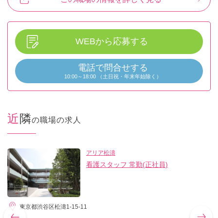
WEBから応募する
電話で問合せする
10:00～18:00 （土日祝・年末年始除く）
近隣
の職場の求人
アリア松濤
看護スタッフ 常勤(正社員)
東京都渋谷区松濤1-15-11