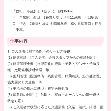
「西町」停留所より徒歩5分（約360m）
※「草加駅」西口・1番乗り場より川11系統「川口駅東
口」行き、2番乗り場より鳩06系統「鳩ケ谷駅東口」行き
に乗車。
仕事内容
1. ご入居者に対する以下のサービス提供
(1) 健康相談 （ご入居者、介護スタッフからの相談対応）
(2) 健康管理全般（状態変化の把握・予防的ｱﾌﾟﾛｰﾁ・予防接
種・定期健康診断管理 等）
(3) 薬剤管理（配薬準備、残薬管理、服薬相談、処方箋管理、
協力薬局との連携 等）
(4) 主治医の指示に基づく在宅医療処置
(5) 緊急時の対応（主治医・ご家族・ホーム長への報告連絡、
救急対応）
(6) ご入居者の状態に応じた介護業務（入浴、清拭、排泄、更