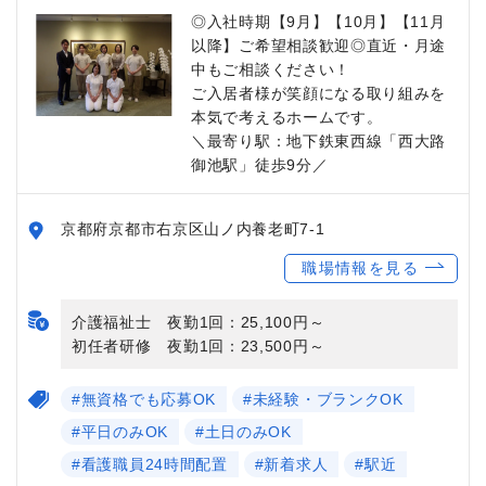
◎入社時期【9月】【10月】【11月
以降】ご希望相談歓迎◎直近・月途
中もご相談ください！
ご入居者様が笑顔になる取り組みを
本気で考えるホームです。
＼最寄り駅：地下鉄東西線「西大路
御池駅」徒歩9分／
京都府京都市右京区山ノ内養老町7-1
職場情報を見る
介護福祉士 夜勤1回：25,100円～
初任者研修 夜勤1回：23,500円～
#無資格でも応募OK
#未経験・ブランクOK
#平日のみOK
#土日のみOK
#看護職員24時間配置
#新着求人
#駅近