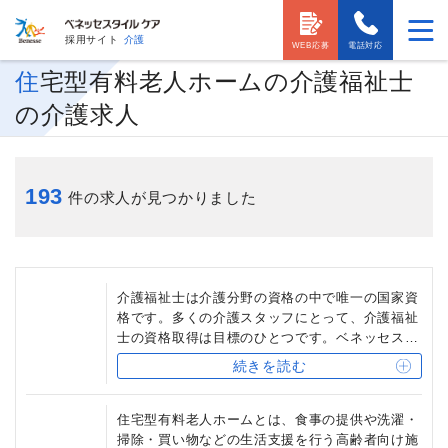
採用サイト
介護
WEB応募
電話対応
住宅型有料老人ホームの介護福祉士
の介護求人
193
件の求人が見つかりました
介護福祉士は介護分野の資格の中で唯一の国家資
格です。多くの介護スタッフにとって、介護福祉
士の資格取得は目標のひとつです。ベネッセスタ
イルケアを始め、介護福祉士保有者には相当の資
続きを読む
格手当を支給する介護事業会社も少なくなく、ま
た、他の介護事業会社への転職時にも有利になる
場合もあります。
住宅型有料老人ホームとは、食事の提供や洗濯・
掃除・買い物などの生活支援を行う高齢者向け施