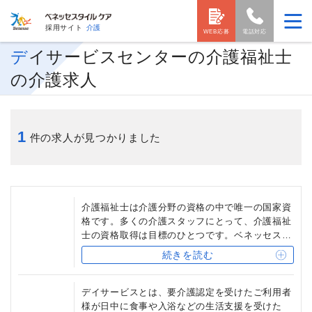
採用サイト
介護
WEB応募
電話対応
デイサービスセンターの介護福祉士
の介護求人
1
件の求人が見つかりました
介護福祉士は介護分野の資格の中で唯一の国家資
格です。多くの介護スタッフにとって、介護福祉
士の資格取得は目標のひとつです。ベネッセスタ
イルケアを始め、介護福祉士保有者には相当の資
続きを読む
格手当を支給する介護事業会社も少なくなく、ま
た、他の介護事業会社への転職時にも有利になる
場合もあります。
デイサービスとは、要介護認定を受けたご利用者
様が日中に食事や入浴などの生活支援を受けた