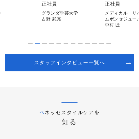
正社員
非常勤
学芸大学
メディカル・リハビリホー
メディカルホー
ムボンセジュール千葉
逗子
中村 匠
平山 陽子
スタッフインタビュー一覧へ
ベネッセスタイルケアを
知る