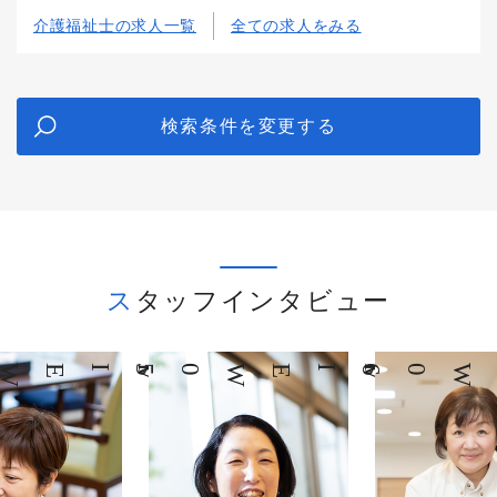
介護福祉士の求人一覧
全ての求人をみる
検索条件を変更する
スタッフインタビュー
05
INTERVIEW
06
INTERVIEW