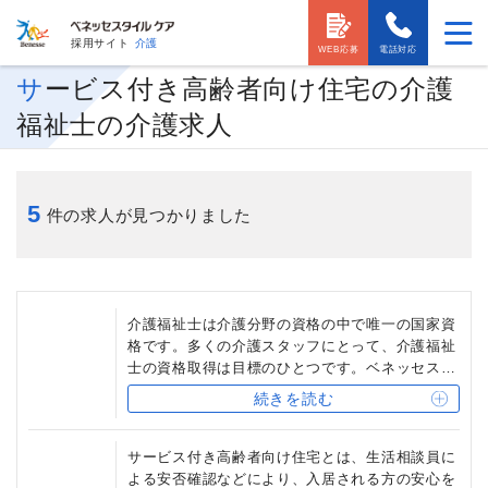
採用サイト
介護
WEB応募
電話対応
サービス付き高齢者向け住宅の介護
福祉士の介護求人
5
件の求人が見つかりました
介護福祉士は介護分野の資格の中で唯一の国家資
格です。多くの介護スタッフにとって、介護福祉
士の資格取得は目標のひとつです。ベネッセスタ
イルケアを始め、介護福祉士保有者には相当の資
続きを読む
格手当を支給する介護事業会社も少なくなく、ま
た、他の介護事業会社への転職時にも有利になる
場合もあります。
サービス付き高齢者向け住宅とは、生活相談員に
よる安否確認などにより、入居される方の安心を