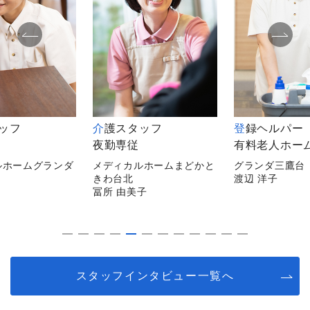
タッフ
介護スタッフ
登録ヘルパー（住宅型
夜勤専従
有料老人ホー
ルホームグランダ
メディカルホームまどかと
グランダ三鷹台
きわ台北
渡辺 洋子
冨所 由美子
スタッフインタビュー一覧へ