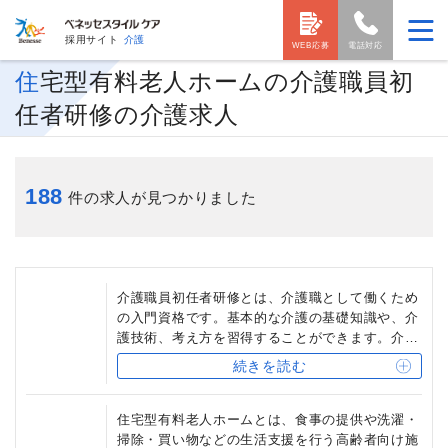
採用サイト
介護
WEB応募
電話対応
住宅型有料老人ホームの介護職員初
任者研修の介護求人
188
件の求人が見つかりました
介護職員初任者研修とは、介護職として働くため
の入門資格です。基本的な介護の基礎知識や、介
護技術、考え方を習得することができます。介
護・福祉業界以外の人でも、介護職員初任者研修
続きを読む
の受講生は少なくありません。家族介護のために
勉強する人や、ホテル業界やタクシー業界など、
高齢者の方にもサービスを提供するような業種・
住宅型有料老人ホームとは、食事の提供や洗濯・
職種の方にも人気の資格です。
掃除・買い物などの生活支援を行う高齢者向け施