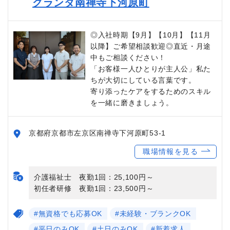
グランダ南禅寺下河原町
◎入社時期【9月】【10月】【11月
以降】ご希望相談歓迎◎直近・月途
中もご相談ください！
「お客様一人ひとりが主人公」私た
ちが大切にしている言葉です。
寄り添ったケアをするためのスキル
を一緒に磨きましょう。
京都府京都市左京区南禅寺下河原町53-1
職場情報を見る
介護福祉士 夜勤1回：25,100円～
初任者研修 夜勤1回：23,500円～
#無資格でも応募OK
#未経験・ブランクOK
#平日のみOK
#土日のみOK
#新着求人