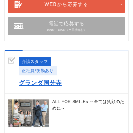
WEBから応募する
電話で応募する
10:00～18:30（土日祝含む）
介護スタッフ
正社員/夜勤あり
グランダ国分寺
ALL FOR SMILEs ～全ては笑顔のた
めに～