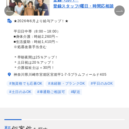
登録ヘルパー
登録スタッフ/曜日・時間応相談
★2026年6月より給与アップ！★
平日日中帯（8:00～18:00）
■身体介護：時給2,260円～
■生活援助：時給1,410円～
※処遇改善手当含む
＊早朝夜間は25％アップ！
＊土日祝は20％アップ！
＊介護福祉士は＋30円！
神奈川県川崎市宮前区宮前平1-7-5プラムフィールド405
#無資格でも応募OK
#未経験・ブランクOK
#平日のみOK
#土日のみOK
#車通勤ご相談可
#駅近
類似案件