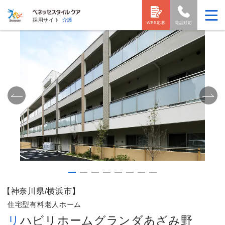
採用サイト
介護
WEB応募
電話対応
【神奈川県/横浜市】
住宅型有料老人ホーム
リハビリホームグランダあざみ野