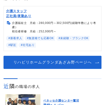
介護スタッフ
正社員/夜勤あり
介護福祉士 月給：280,000円～302,500円(経験年数により考
慮）
初任者研修 月給：252,000円～
#新着求人
#無資格でも応募OK
#未経験・ブランクOK
#駅近
#社宅あり
リハビリホームグランダあざみ野ページへ
近隣
の職場の求人
ベネッセ介護センター鷺沼